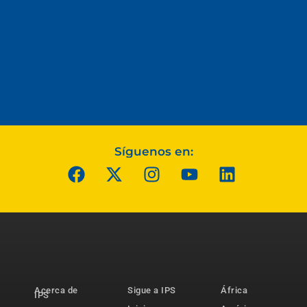
Síguenos en:
Acerca de
Sigue a IPS
África
IPS