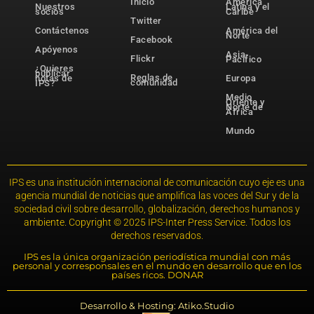
Inicio
América
Nuestros
Latina y el
socios
Caribe
Twitter
Contáctenos
América del
Norte
Facebook
Apóyenos
Asia-
Flickr
Pacífico
¿Quieres
publicar
Reglas de
notas de
Europa
comunidad
IPS?
Medio
Oriente y
Norte de
África
Mundo
IPS es una institución internacional de comunicación cuyo eje es una
agencia mundial de noticias que amplifica las voces del Sur y de la
sociedad civil sobre desarrollo, globalización, derechos humanos y
ambiente. Copyright © 2025 IPS-Inter Press Service. Todos los
derechos reservados.
IPS es la única organización periodística mundial con más
personal y corresponsales en el mundo en desarrollo que en los
países ricos. DONAR
Desarrollo & Hosting: Atiko.Studio